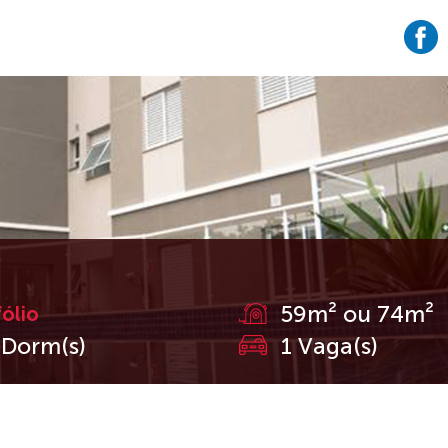
59m² ou 74m²
fólio
 Dorm(s)
1 Vaga(s)