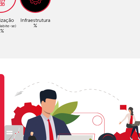
ização
Infraestrutura
%
abite-se)
0%