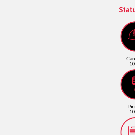
Stat
Can
1
Pin
1