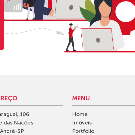
EREÇO
MENU
raguai, 106
Home
e das Nações
Imóveis
 André-SP
Portfólio