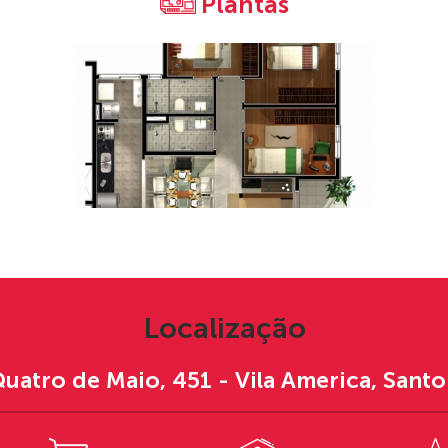
Plantas
Localização
Quatro de Maio, 451 - Vila America, Sant