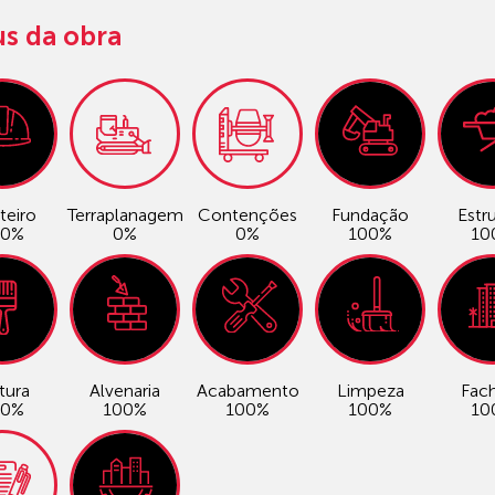
us da obra
teiro
Terraplanagem
Contenções
Fundação
Estr
00%
0%
0%
100%
10
tura
Alvenaria
Acabamento
Limpeza
Fac
00%
100%
100%
100%
10