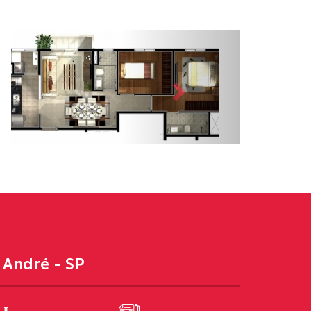
Próximo
o André - SP