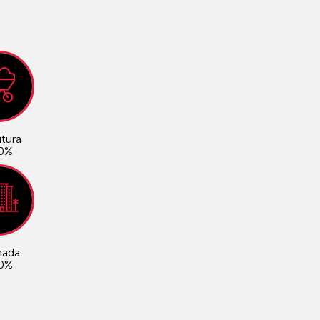
utura
0%
hada
0%