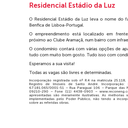
Residencial Estádio da Luz
O Residencial Estádio da Luz leva o nome do 
Benfica de Lisboa-Portugal.
O empreendimento está localizado em frente
próximo ao Clube Aramaçã, num bairro com infraest
O condomínio contará com várias opções de ap
tudo com muito bom gosto. Tudo isso com condiç
Esperamos a sua visita!
Todas as vagas são livres e determinadas.
Incorporação registrada sob nº R.4 na matrícula 25.118
Registro de Imóveis de Santo André. Incorporação:
67.181.065/0001-51 – Rua Paraguai 106 – Parque das 
09210-290 – Fone (11) 4438-0903 – www.reconeng.co
apresentadas são meramente ilustrativas. As melhorias vi
implementadas pelo Poder Público, não tendo a incorp
sobre as referidas obras.