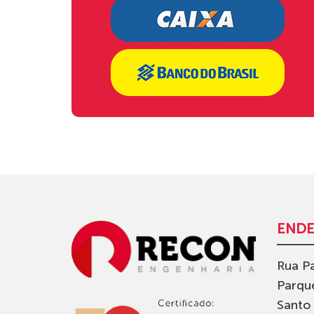
END
Rua Pa
Parqu
Santo