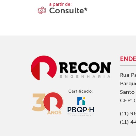
a partir de:
Consulte*
END
Rua Pa
Parqu
Santo
CEP: 
(11) 
(11) 