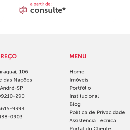
a partir de:
consulte*
EREÇO
MENU
raguai, 106
Home
e das Nações
Imóveis
 André-SP
Portfólio
09210-290
Institucional
Blog
96615-9393
Política de Privacidade
4438-0903
Assistência Técnica
Portal do Cliente