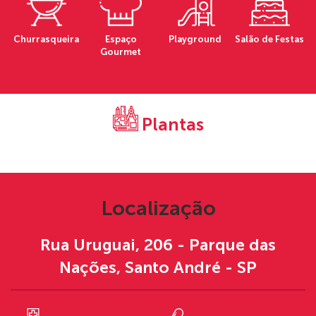
Churrasqueira
Espaço
Playground
Salão de Festas
Gourmet
Plantas
Localização
Rua Uruguai, 206 - Parque das
Nações, Santo André - SP