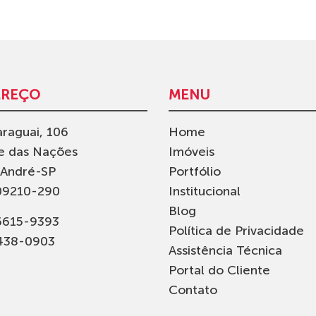
EREÇO
MENU
raguai, 106
Home
e das Nações
Imóveis
 André-SP
Portfólio
09210-290
Institucional
Blog
96615-9393
Política de Privacidade
4438-0903
Assistência Técnica
Portal do Cliente
Contato