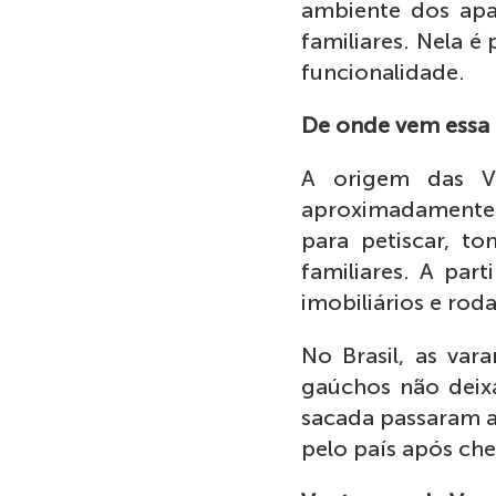
ambiente dos apa
familiares. Nela 
funcionalidade.
De onde vem essa 
A origem das V
aproximadamente 1
para petiscar, t
familiares. A par
imobiliários e rod
No Brasil, as var
gaúchos não deixa
sacada passaram a 
pelo país após ch