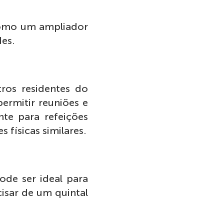
 como um ampliador
des.
ros residentes do
ermitir reuniões e
te para refeições
s físicas similares.
de ser ideal para
cisar de um quintal