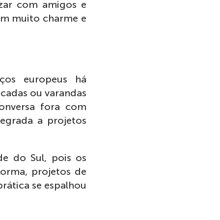
izar com amigos e
com muito charme e
ços europeus há
acadas ou varandas
conversa fora com
tegrada a projetos
de do Sul, pois os
forma, projetos de
prática se espalhou